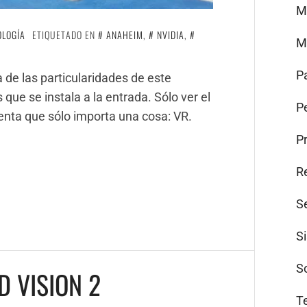
M
OLOGÍA
ETIQUETADO EN
ANAHEIM
,
NVIDIA
,
M
P
de las particularidades de este
 que se instala a la entrada. Sólo ver el
Pe
enta que sólo importa una cosa: VR.
P
R
S
S
S
D VISION 2
T