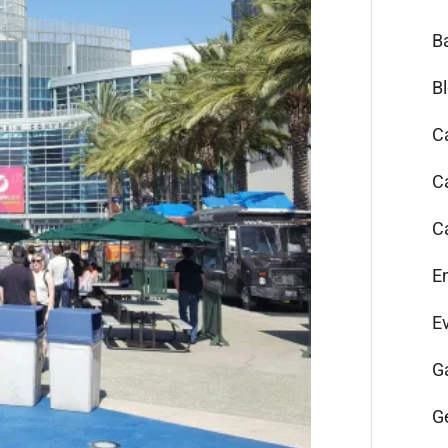
B
B
C
C
C
E
E
G
G