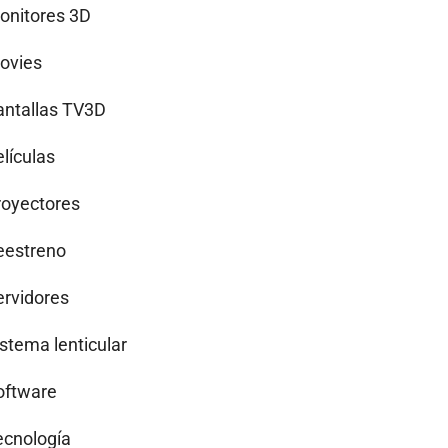
onitores 3D
ovies
antallas TV3D
lículas
royectores
eestreno
ervidores
istema lenticular
oftware
ecnología