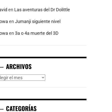
avid
en
Las aventuras del Dr Dolittle
powa
en
Jumanji siguiente nivel
powa
en
3a o 4a muerte del 3D
ARCHIVOS
rchivos
CATEGORÍAS