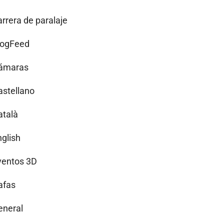
arrera de paralaje
logFeed
ámaras
astellano
atalà
nglish
ventos 3D
afas
eneral