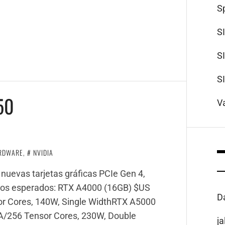
S
S
S
S
50
V
RDWARE
,
NVIDIA
nuevas tarjetas gráficas PCIe Gen 4,
cios esperados: RTX A4000 (16GB) $US
D
 Cores, 140W, Single WidthRTX A5000
/256 Tensor Cores, 230W, Double
j