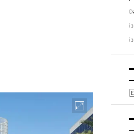
D
i
i
A