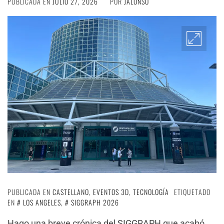
PUBLICADA EN
JULIO 27, 2026
POR
JALONSO
PUBLICADA EN
CASTELLANO
,
EVENTOS 3D
,
TECNOLOGÍA
ETIQUETADO
EN
LOS ANGELES
,
SIGGRAPH 2026
Hago una breve crónica del SIGGRAPH que acabó