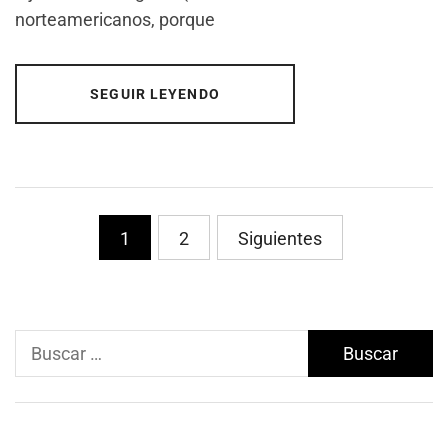
norteamericanos, porque
SEGUIR LEYENDO
Paginación
1
2
Siguientes
de
entradas
Buscar: