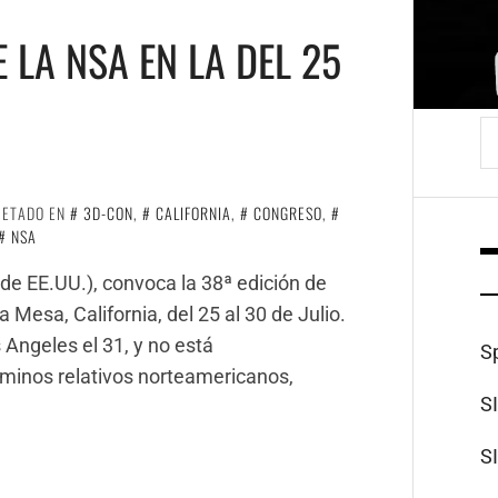
 LA NSA EN LA DEL 25
B
UETADO EN
3D-CON
,
CALIFORNIA
,
CONGRESO
,
NSA
de EE.UU.), convoca la 38ª edición de
Mesa, California, del 25 al 30 de Julio.
Angeles el 31, y no está
S
rminos relativos norteamericanos,
S
S