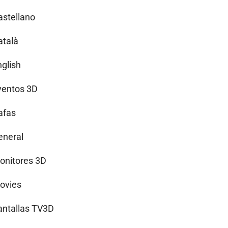
astellano
atalà
nglish
ventos 3D
afas
eneral
onitores 3D
ovies
antallas TV3D