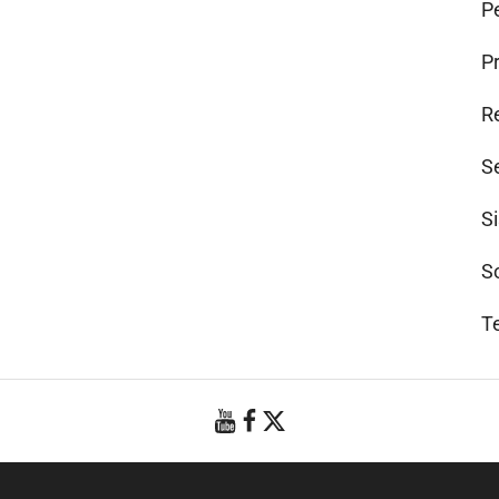
Pe
P
R
S
S
S
T