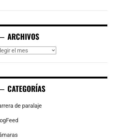
ARCHIVOS
rchivos
CATEGORÍAS
arrera de paralaje
logFeed
ámaras