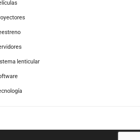
lículas
royectores
eestreno
ervidores
istema lenticular
oftware
ecnología