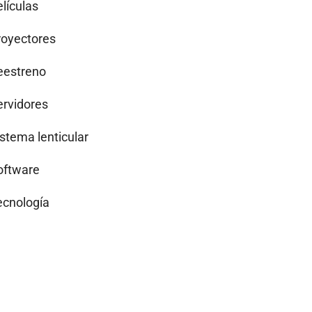
lículas
royectores
eestreno
ervidores
istema lenticular
oftware
ecnología