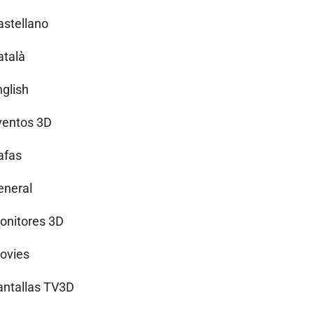
astellano
atalà
nglish
ventos 3D
afas
eneral
onitores 3D
ovies
antallas TV3D