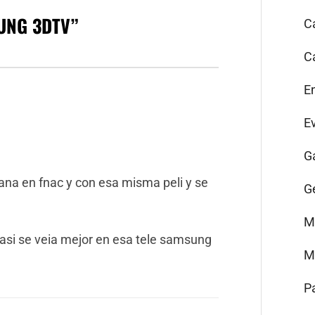
UNG 3DTV
”
C
C
E
E
G
ana en fnac y con esa misma peli y se
G
M
casi se veia mejor en esa tele samsung
M
P