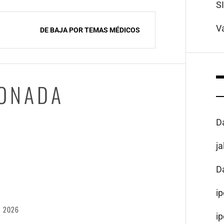
S
V
DE BAJA POR TEMAS MÉDICOS
IONADA
D
j
D
6
i
, 2026
i