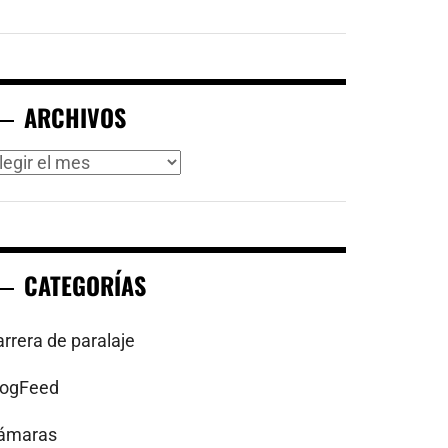
ARCHIVOS
rchivos
CATEGORÍAS
arrera de paralaje
logFeed
ámaras