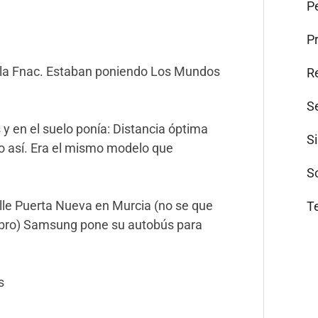
Pe
P
n la Fnac. Estaban poniendo Los Mundos
R
S
s y en el suelo ponía: Distancia óptima
S
o así. Era el mismo modelo que
S
lle Puerta Nueva en Murcia (no se que
T
scubro) Samsung pone su autobús para
s