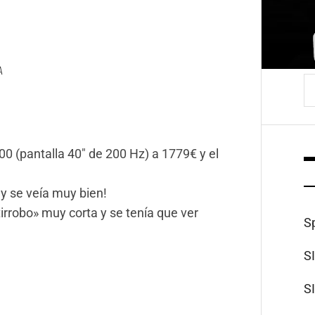
A
B
 (pantalla 40″ de 200 Hz) a 1779€ y el
y se veía muy bien!
irrobo» muy corta y se tenía que ver
S
S
S