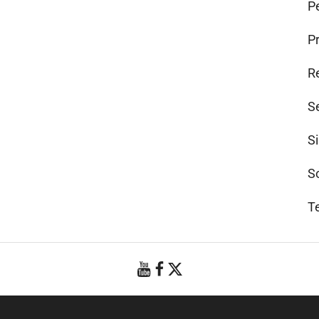
Pe
P
R
S
S
S
T