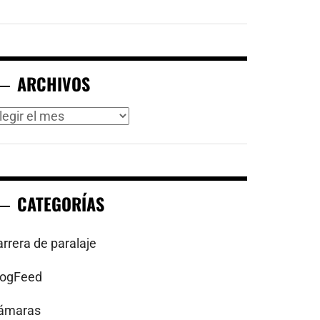
ARCHIVOS
rchivos
CATEGORÍAS
arrera de paralaje
logFeed
ámaras