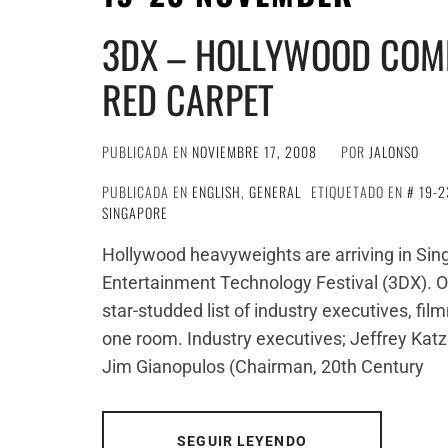
3DX – HOLLYWOOD COME
RED CARPET
PUBLICADA EN
NOVIEMBRE 17, 2008
POR
JALONSO
PUBLICADA EN
ENGLISH
,
GENERAL
ETIQUETADO EN
19-
SINGAPORE
Hollywood heavyweights are arriving in Singa
Entertainment Technology Festival (3DX). On
star-studded list of industry executives, fi
one room. Industry executives; Jeffrey Ka
Jim Gianopulos (Chairman, 20th Century
SEGUIR LEYENDO