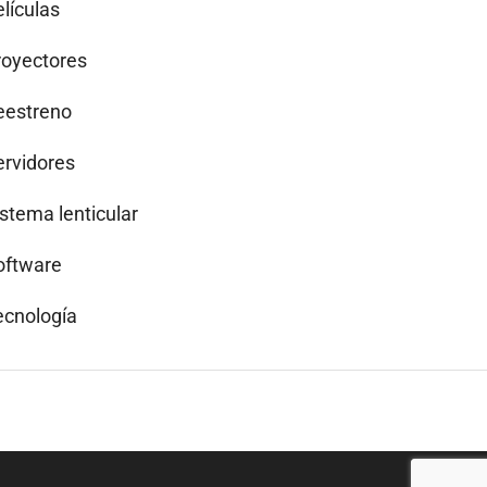
lículas
royectores
eestreno
ervidores
istema lenticular
oftware
ecnología