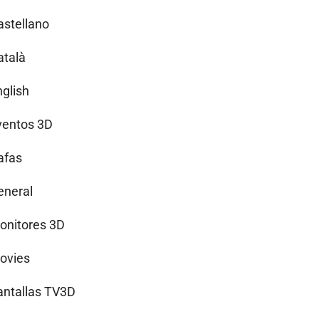
astellano
atalà
nglish
ventos 3D
afas
eneral
onitores 3D
ovies
antallas TV3D