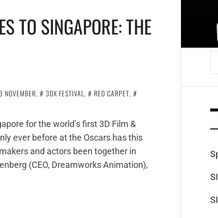
S TO SINGAPORE: THE
B
23 NOVEMBER
,
3DX FESTIVAL
,
RED CARPET
,
pore for the world’s first 3D Film &
ly ever before at the Oscars has this
lmmakers and actors been together in
S
tzenberg (CEO, Dreamworks Animation),
S
S