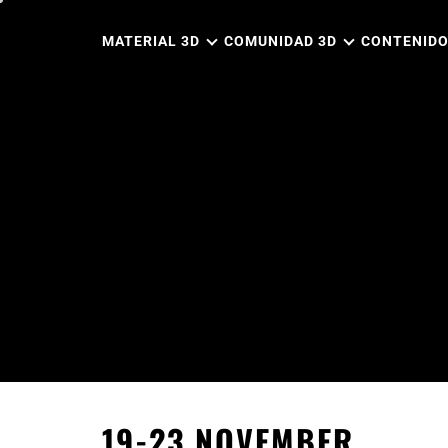
Ir
al
MATERIAL 3D
COMUNIDAD 3D
CONTENIDO
contenido
19-23 NOVEMBER