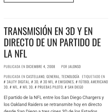
TRANSMISIÓN EN 3D Y EN
DIRECTO DE UN PARTIDO DE
LA NFL
PUBLICADA EN
DICIEMBRE 4, 2008
POR
JALONSO
PUBLICADA EN
CASTELLANO
,
GENERAL
,
TECNOLOGÍA
ETIQUETADO EN
3ALITY DIGITAL
,
3D
,
3D NFL
,
EMISIONES
,
FÚTBOL AMERICANO
3D
,
NFL
,
NFL 3D
,
PRUEBAS PILOTO
,
SAN DIEGO
El partido de la NFL entre los San Diego Chargers y
los Oakland Raiders se retransmite hoy en directo
desde San Diego a tres cines 3D de los Estados