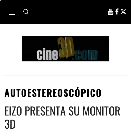
Ir
al
Menú
contenido
principal
AUTOESTEREOSCÓPICO
EIZO PRESENTA SU MONITOR
3D