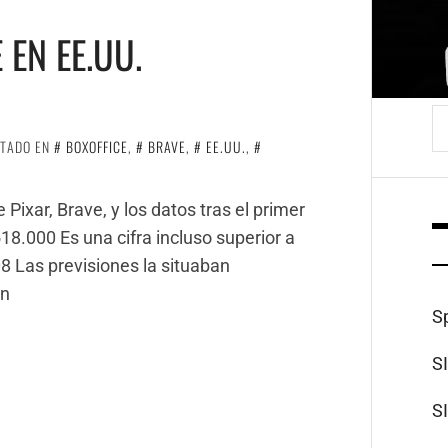
EN EE.UU.
B
ETADO EN
BOXOFFICE
,
BRAVE
,
EE.UU.
,
 Pixar, Brave, y los datos tras el primer
8.000 Es una cifra incluso superior a
08 Las previsiones la situaban
an
S
S
S