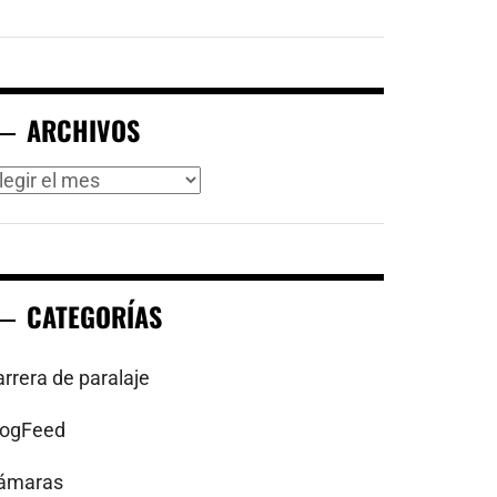
ARCHIVOS
rchivos
CATEGORÍAS
arrera de paralaje
logFeed
ámaras