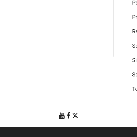
Pe
P
R
S
S
S
T