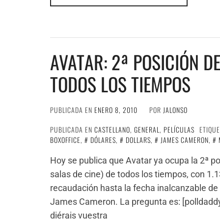
AVATAR: 2ª POSICIÓN D
TODOS LOS TIEMPOS
PUBLICADA EN
ENERO 8, 2010
POR
JALONSO
PUBLICADA EN
CASTELLANO
,
GENERAL
,
PELÍCULAS
ETIQU
BOXOFFICE
,
DÓLARES
,
DOLLARS
,
JAMES CAMERON
,
Hoy se publica que Avatar ya ocupa la 2ª po
salas de cine) de todos los tiempos, con 1.1
recaudación hasta la fecha inalcanzable de 
James Cameron. La pregunta es: [polldadd
diérais vuestra