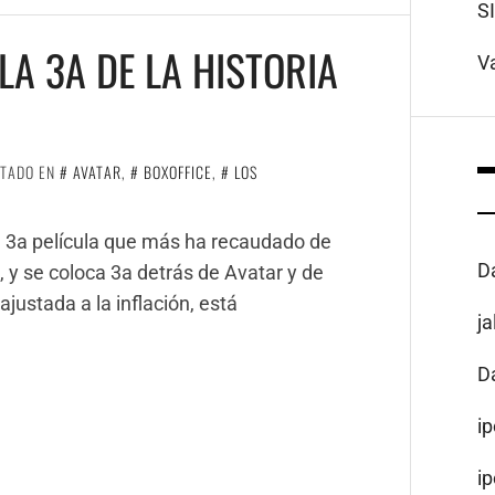
S
LA 3A DE LA HISTORIA
V
ETADO EN
AVATAR
,
BOXOFFICE
,
LOS
a 3a película que más ha recaudado de
D
), y se coloca 3a detrás de Avatar y de
ajustada a la inflación, está
j
D
i
i