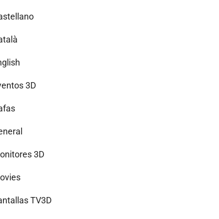
astellano
atalà
nglish
ventos 3D
afas
eneral
onitores 3D
ovies
antallas TV3D