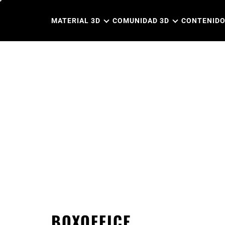
Ir
al
MATERIAL 3D
COMUNIDAD 3D
CONTENIDO
contenido
BOXOFFICE