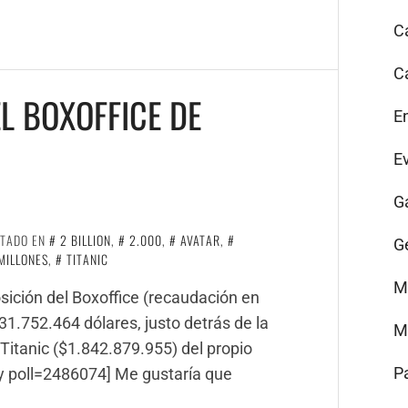
C
C
EL BOXOFFICE DE
E
E
G
ETADO EN
2 BILLION
,
2.000
,
AVATAR
,
G
MILLONES
,
TITANIC
M
sición del Boxoffice (recaudación en
31.752.464 dólares, justo detrás de la
M
Titanic ($1.842.879.955) del propio
P
y poll=2486074] Me gustaría que