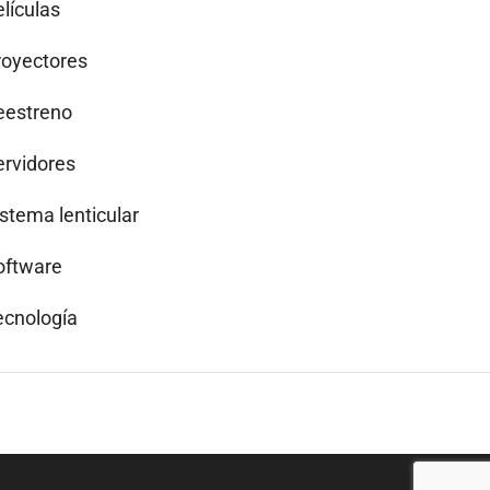
lículas
royectores
eestreno
ervidores
istema lenticular
oftware
ecnología