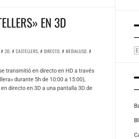
ELLERS» EN 3D
A
N
3D
,
CASTELLERS
,
DIRECTO
,
MEDIALUSO
,
se transmitió en directo en HD a través
llera» durante 5h de 10:00 a 15:00),
 en directo en 3D a una pantalla 3D de
B
B
C