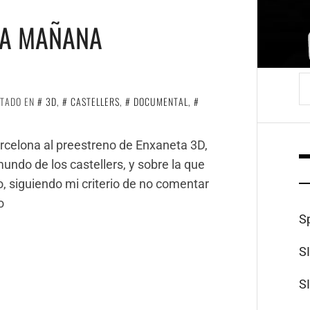
NA MAÑANA
B
ETADO EN
3D
,
CASTELLERS
,
DOCUMENTAL
,
arcelona al preestreno de Enxaneta 3D,
ndo de los castellers, y sobre la que
, siguiendo mi criterio de no comentar
o
S
S
S