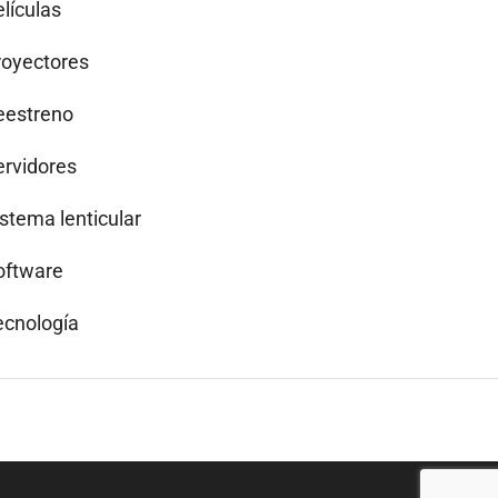
lículas
royectores
eestreno
ervidores
istema lenticular
oftware
ecnología