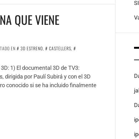
S
NA QUE VIENE
V
ETADO EN
3D ESTRENO
,
CASTELLERS
,
 3D: 1) El documental 3D de TV3:
D
 dirigida por Paulí Subirá y con el 3D
ro conocido si se ha incluido finalmente
j
D
i
i