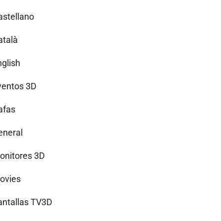
astellano
atalà
nglish
ventos 3D
afas
eneral
onitores 3D
ovies
antallas TV3D