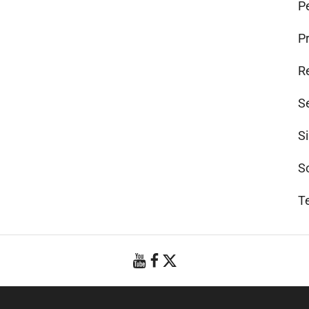
Pe
P
R
S
S
S
T