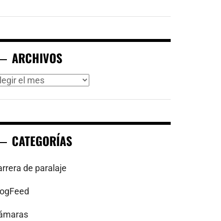
ARCHIVOS
rchivos
CATEGORÍAS
arrera de paralaje
logFeed
ámaras