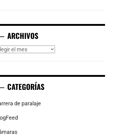
ARCHIVOS
rchivos
CATEGORÍAS
arrera de paralaje
logFeed
ámaras