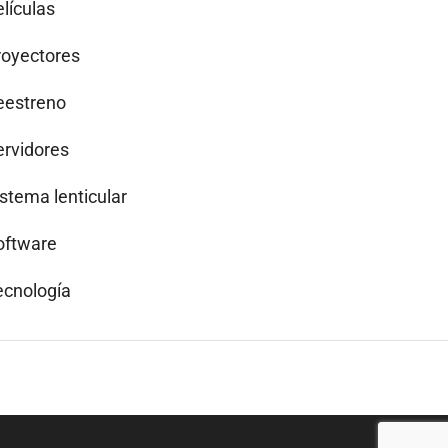
lículas
royectores
eestreno
ervidores
istema lenticular
oftware
ecnología