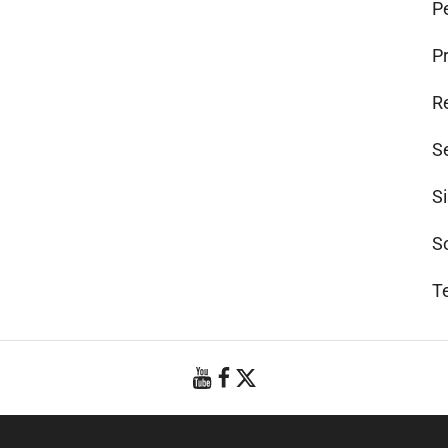
Pe
P
R
S
S
S
T