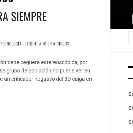
RA SIEMPRE
B
,
TECNOLOGÍA
ETIQUETADO EN
CIEGOS
ción tiene ceguera estereoscópica, por
, ese grupo de población no puede ver en
 un criticador negativo del 3D caiga en
S
S
S