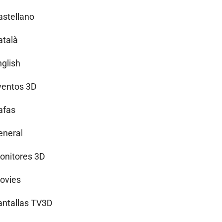
astellano
atalà
nglish
ventos 3D
afas
eneral
onitores 3D
ovies
antallas TV3D