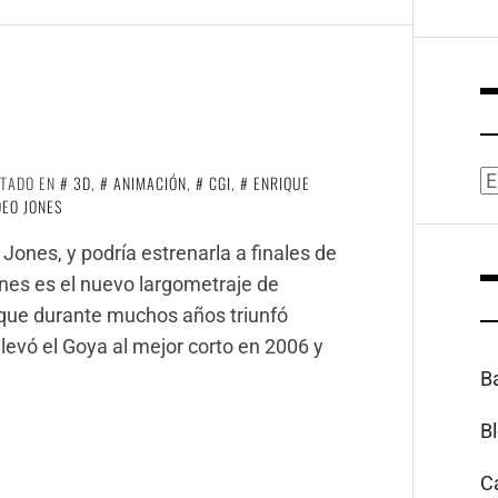
A
ETADO EN
3D
,
ANIMACIÓN
,
CGI
,
ENRIQUE
EO JONES
Jones, y podría estrenarla a finales de
nes es el nuevo largometraje de
 que durante muchos años triunfó
levó el Goya al mejor corto en 2006 y
B
B
C