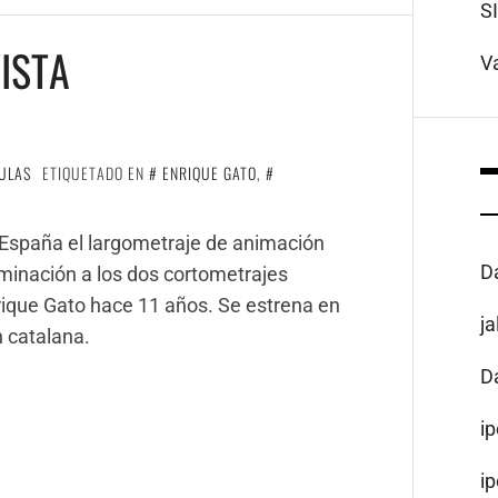
S
VISTA
V
ULAS
ETIQUETADO EN
ENRIQUE GATO
,
 España el largometraje de animación
D
minación a los dos cortometrajes
rique Gato hace 11 años. Se estrena en
j
n catalana.
D
i
i