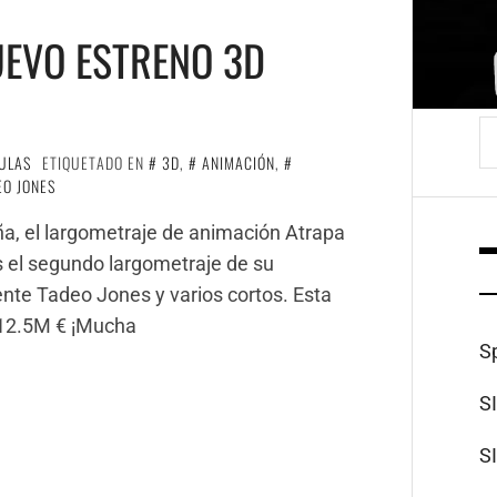
UEVO ESTRENO 3D
B
ULAS
ETIQUETADO EN
3D
,
ANIMACIÓN
,
EO JONES
ña, el largometraje de animación Atrapa
s el segundo largometraje de su
mente Tadeo Jones y varios cortos. Esta
 12.5M € ¡Mucha
S
S
S