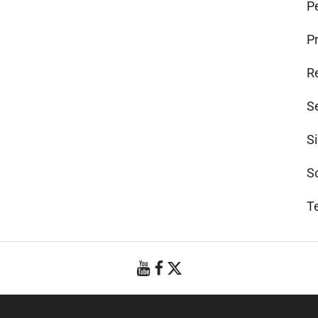
Pe
P
R
S
S
S
T