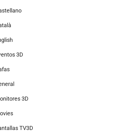
astellano
atalà
nglish
ventos 3D
afas
eneral
onitores 3D
ovies
antallas TV3D