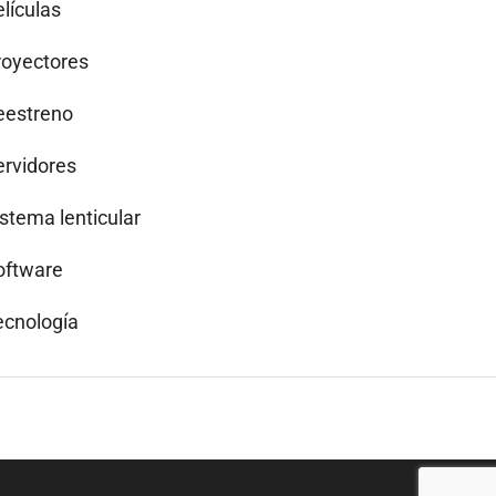
lículas
royectores
eestreno
ervidores
istema lenticular
oftware
ecnología