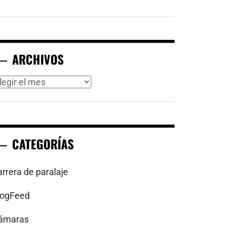
ARCHIVOS
rchivos
CATEGORÍAS
arrera de paralaje
logFeed
ámaras