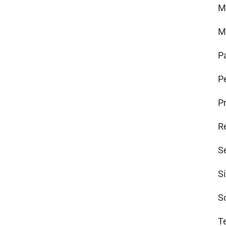
M
M
P
Pe
P
R
S
S
S
T