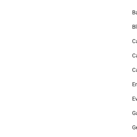
B
B
C
C
C
E
E
G
G