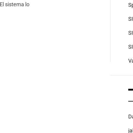
El sistema lo
S
S
S
S
V
D
j