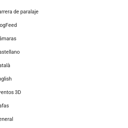
arrera de paralaje
logFeed
ámaras
astellano
atalà
nglish
ventos 3D
afas
eneral