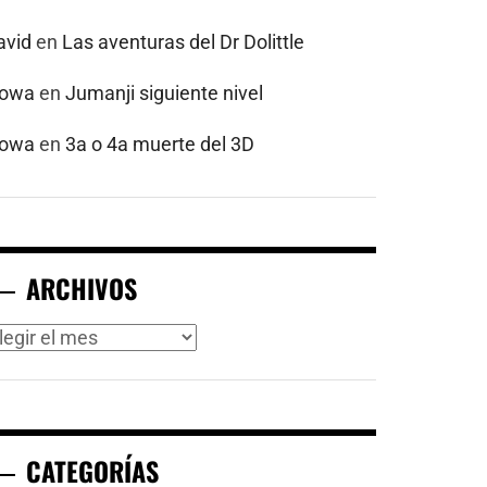
avid
en
Las aventuras del Dr Dolittle
powa
en
Jumanji siguiente nivel
powa
en
3a o 4a muerte del 3D
ARCHIVOS
rchivos
CATEGORÍAS