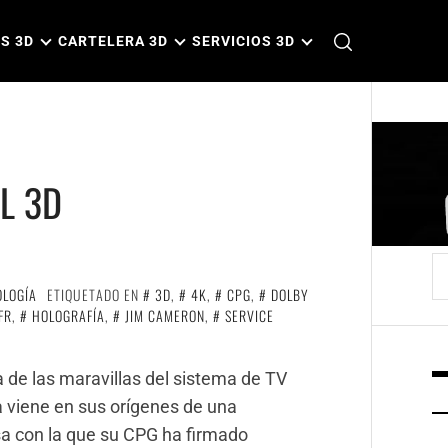
S 3D
CARTELERA 3D
SERVICIOS 3D
L 3D
B
OLOGÍA
ETIQUETADO EN
3D
,
4K
,
CPG
,
DOLBY
FR
,
HOLOGRAFÍA
,
JIM CAMERON
,
SERVICE
de las maravillas del sistema de TV
a viene en sus orígenes de una
sa con la que su CPG ha firmado