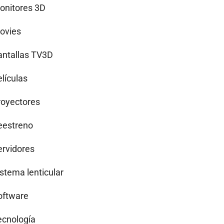
onitores 3D
ovies
antallas TV3D
lículas
royectores
eestreno
ervidores
istema lenticular
oftware
ecnología