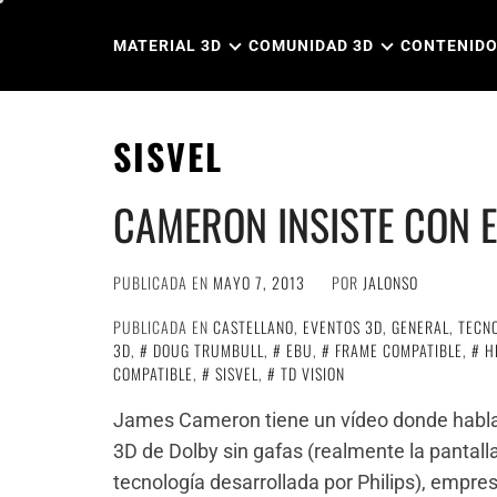
Ir
al
MATERIAL 3D
COMUNIDAD 3D
CONTENIDO
contenido
SISVEL
CAMERON INSISTE CON E
PUBLICADA EN
MAYO 7, 2013
POR
JALONSO
PUBLICADA EN
CASTELLANO
,
EVENTOS 3D
,
GENERAL
,
TECN
3D
,
DOUG TRUMBULL
,
EBU
,
FRAME COMPATIBLE
,
H
COMPATIBLE
,
SISVEL
,
TD VISION
James Cameron tiene un vídeo donde habla 
3D de Dolby sin gafas (realmente la pantall
tecnología desarrollada por Philips), empre