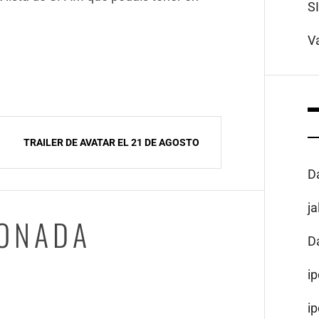
S
V
TRAILER DE AVATAR EL 21 DE AGOSTO
D
j
IONADA
D
i
i