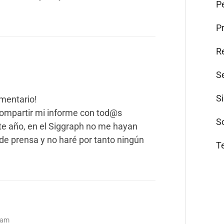
Pe
P
R
S
S
mentario!
compartir mi informe con tod@s
S
te año, en el Siggraph no me hayan
de prensa y no haré por tanto ningún
T
9 am