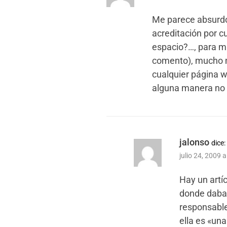
Me parece absurdo
acreditación por c
espacio?…, para mi
comento), mucho m
cualquier página 
alguna manera no 
jalonso
dice:
julio 24, 2009 
Hay un artí
donde daba 
responsable
ella es «un