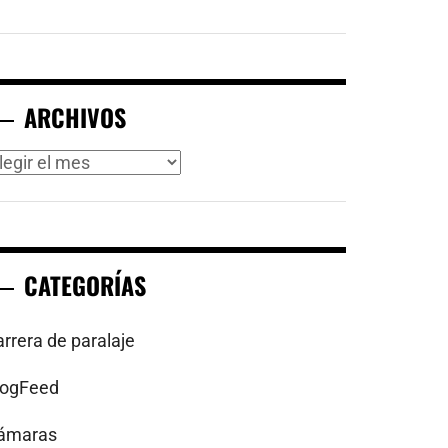
ARCHIVOS
rchivos
CATEGORÍAS
arrera de paralaje
logFeed
ámaras