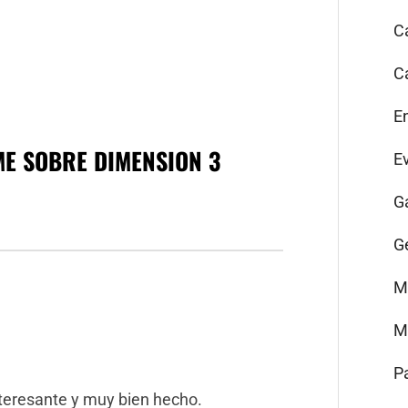
C
C
E
E SOBRE DIMENSION 3
E
G
G
M
M
P
nteresante y muy bien hecho.