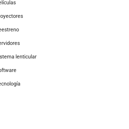
lículas
royectores
eestreno
ervidores
istema lenticular
oftware
ecnología