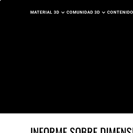
Ir
al
MATERIAL 3D
COMUNIDAD 3D
CONTENIDO
contenido
INFORME SOBRE DIMENS