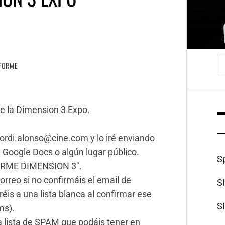
B
FORME
re la Dimension 3 Expo.
 jordi.alonso@cine.com y lo iré enviando
Google Docs o algún lugar público.
S
NFORME DIMENSION 3″.
rreo si no confirmáis el email de
S
éis a una lista blanca al confirmar ese
S
ms).
 lista de SPAM que podáis tener en