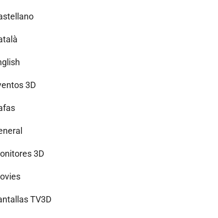
astellano
atalà
nglish
ventos 3D
afas
eneral
onitores 3D
ovies
antallas TV3D