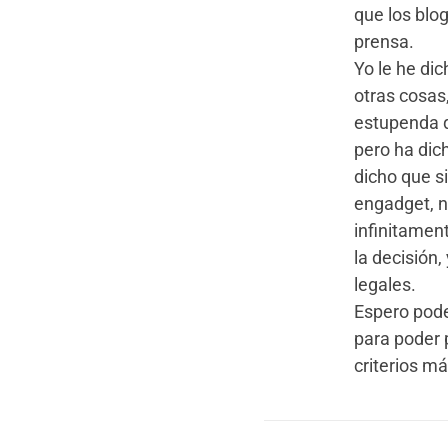
que los blo
prensa.
Yo le he di
otras cosas,
estupenda q
pero ha dic
dicho que si
engadget, n
infinitamen
la decisión
legales.
Espero pode
para poder p
criterios má