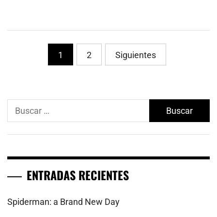
Paginación
1
2
Siguientes
de
entradas
Buscar:
ENTRADAS RECIENTES
Spiderman: a Brand New Day