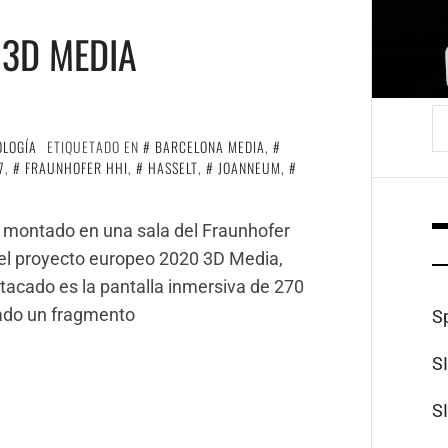
 3D MEDIA
B
OLOGÍA
ETIQUETADO EN
BARCELONA MEDIA
,
7
,
FRAUNHOFER HHI
,
HASSELT
,
JOANNEUM
,
s montado en una sala del Fraunhofer
del proyecto europeo 2020 3D Media,
acado es la pantalla inmersiva de 270
ado un fragmento
S
S
S