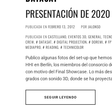
PRESENTACIÓN DE 2020
PUBLICADA EN
FEBRERO 13, 2012
POR
JALONSO
PUBLICADA EN
CASTELLANO
,
EVENTOS 3D
,
GENERAL
,
TECN
CREW
,
DATASAT
,
DIGITAL PROJECTION
,
DOREMI
,
FP
MEDIAPRO
,
READING
,
TECHNICOLOR
Publico algunas fotos del set-up que hemo
HHI en Berlín, los miembros del consorcio 
con motivo del Final Showcase. Lo más dest
grados con sonido 3D, donde se ha proyect
SEGUIR LEYENDO