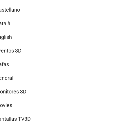
astellano
atalà
nglish
ventos 3D
afas
eneral
onitores 3D
ovies
antallas TV3D