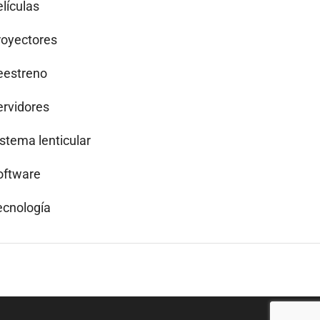
lículas
royectores
eestreno
ervidores
istema lenticular
oftware
ecnología