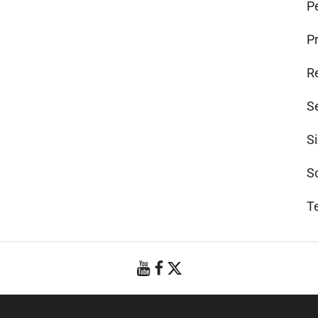
Pe
P
R
S
S
S
T