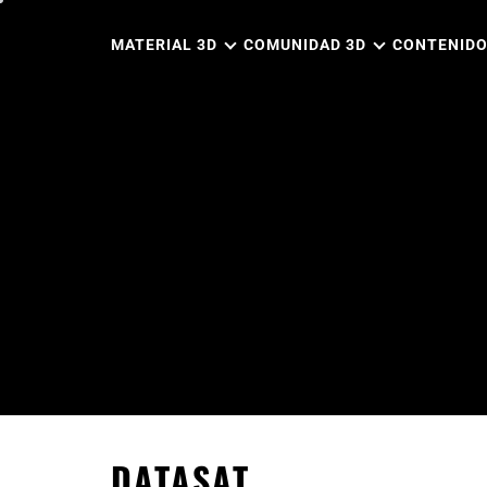
Ir
al
MATERIAL 3D
COMUNIDAD 3D
CONTENIDO
contenido
DATASAT