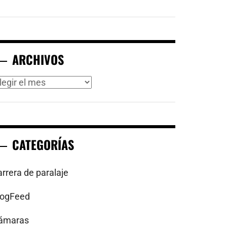
ARCHIVOS
rchivos
CATEGORÍAS
arrera de paralaje
logFeed
ámaras